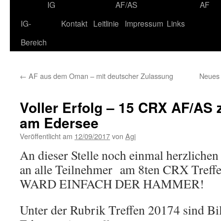
IG
AF/AS
AF
IG-
Kontakt
Leitlinie
Impressum
Links
Bereich
←
AF aus dem Oman – mit deutscher Zulassung
Neues 
Voller Erfolg – 15 CRX AF/AS 
am Edersee
Veröffentlicht am
12/09/2017
von
Agi
An dieser Stelle noch einmal herzlich
an alle Teilnehmer am 8ten CRX Treff
WARD EINFACH DER HAMMER!
Unter der Rubrik Treffen 20174 sind Bi