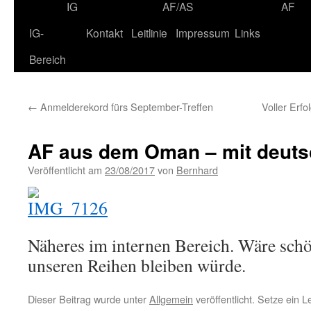
IG
AF/AS
AF
IG-
Kontakt
Leitlinie
Impressum
Links
Bereich
←
Anmelderekord fürs September-Treffen
Voller Erf
AF aus dem Oman – mit deuts
Veröffentlicht am
23/08/2017
von
Bernhard
Näheres im internen Bereich. Wäre sch
unseren Reihen bleiben würde.
Dieser Beitrag wurde unter
Allgemein
veröffentlicht. Setze ein 