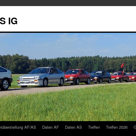
S IG
nüberstellung AF/AS
Daten AF
Daten AS
Treffen
Treffen 2026
G