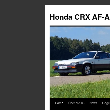
Zum
Inhalt
Honda CRX AF-A
springen
Home
Über die IG
News
Gege