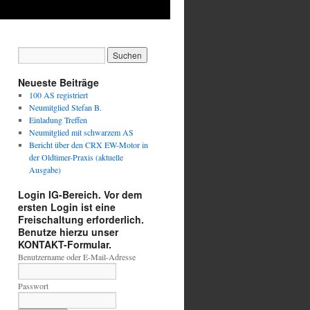
Neueste Beiträge
100 AS registriert
Neumitglied Stefan B.
Einladung Treffen
Neumitglied mit schwarzem AS
Bericht über den CRX EW-Motor in
der Oldtimer-Praxis (aktuelle
Ausgabe)
Login IG-Bereich. Vor dem
ersten Login ist eine
Freischaltung erforderlich.
Benutze hierzu unser
KONTAKT-Formular.
Benutzername oder E-Mail-Adresse
Passwort