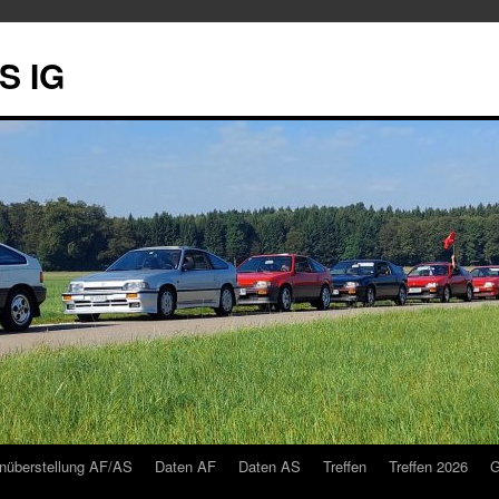
S IG
nüberstellung AF/AS
Daten AF
Daten AS
Treffen
Treffen 2026
G