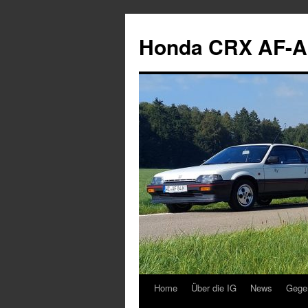
Zum
Inhalt
Honda CRX AF-A
springen
Home
Über die IG
News
Gege