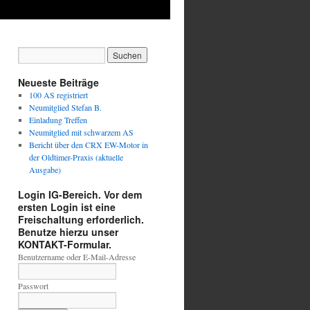
Neueste Beiträge
100 AS registriert
Neumitglied Stefan B.
Einladung Treffen
Neumitglied mit schwarzem AS
Bericht über den CRX EW-Motor in
der Oldtimer-Praxis (aktuelle
Ausgabe)
Login IG-Bereich. Vor dem
ersten Login ist eine
Freischaltung erforderlich.
Benutze hierzu unser
KONTAKT-Formular.
Benutzername oder E-Mail-Adresse
Passwort