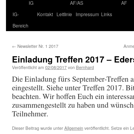
IG
AF/AS
AF
IG-
Kontakt
Leitlinie
Impressum
Links
Bereich
←
Newsletter Nr. 1 2017
Anme
Einladung Treffen 2017 – Ede
Veröffentlicht am
02/08/2017
von
Bernhard
Die Einladung fürs September-Treffen a
eingestellt. Siehe unter Treffen 2017. 
beachten. Wir hoffen Euch ein interessa
zusammengestellt zu haben und wünsche
Teilnehmer.
Dieser Beitrag wurde unter
Allgemein
veröffentlicht. Setze ein 