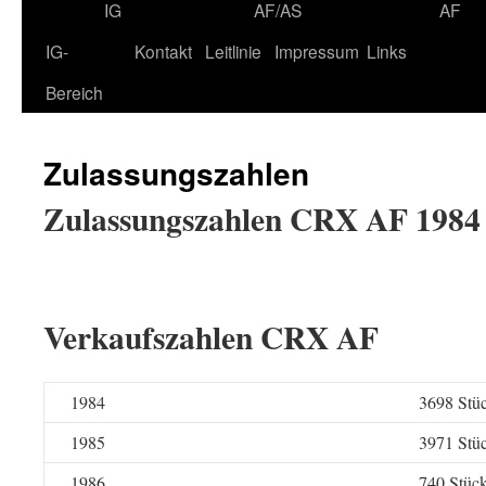
IG
AF/AS
AF
IG-
Kontakt
Leitlinie
Impressum
Links
Bereich
Zulassungszahlen
Zulassungszahlen CRX AF 1984 
Verkaufszahlen CRX AF
1984
3698 Stü
1985
3971 Stü
1986
740 Stüc