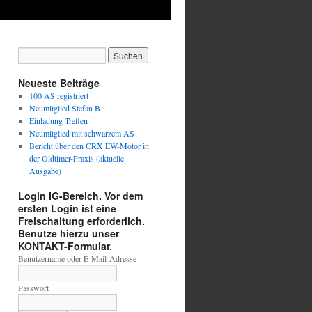
Neueste Beiträge
100 AS registriert
Neumitglied Stefan B.
Einladung Treffen
Neumitglied mit schwarzem AS
Bericht über den CRX EW-Motor in
der Oldtimer-Praxis (aktuelle
Ausgabe)
Login IG-Bereich. Vor dem
ersten Login ist eine
Freischaltung erforderlich.
Benutze hierzu unser
KONTAKT-Formular.
Benutzername oder E-Mail-Adresse
Passwort