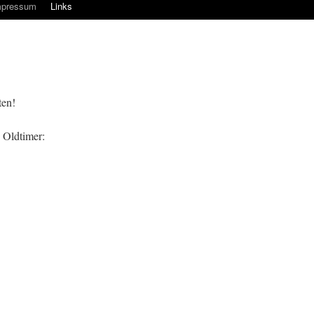
mpressum
Links
ten!
Oldtimer: