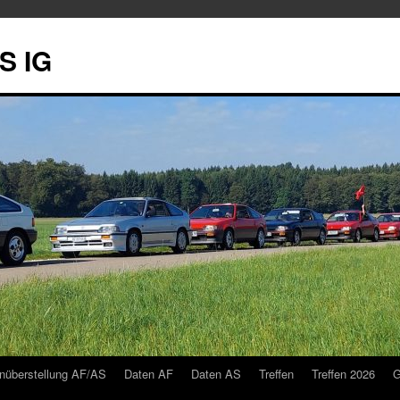
S IG
nüberstellung AF/AS
Daten AF
Daten AS
Treffen
Treffen 2026
G