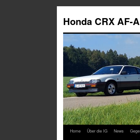
Zum
Inhalt
Honda CRX AF-A
springen
Home
Über die IG
News
Gege