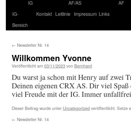
IG
AF/AS
AF
IG-
Kontakt
Leitlinie
Impressum
Links
Bereich
←
Newsletter Nr. 14
Willkommen Yvonne
Veröffentlicht am
03/11/2023
von
Bernhard
Du warst ja schon mit Henry auf zwei Tr
Deinen eigenen CRX AS. Dir viel Spaß 
viel Freude mit der IG. Immer unfallfrei
Dieser Beitrag wurde unter
Uncategorized
veröffentlicht. Setze
←
Newsletter Nr. 14