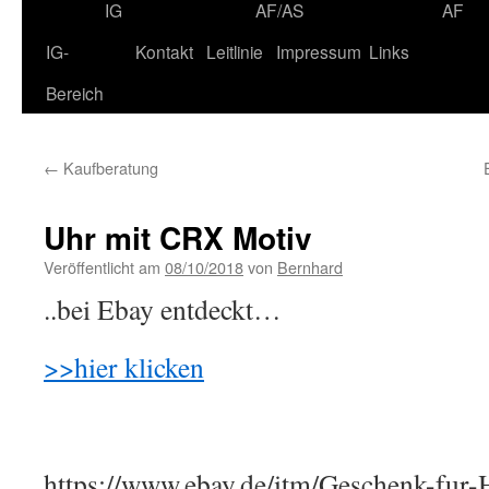
IG
AF/AS
AF
IG-
Kontakt
Leitlinie
Impressum
Links
Bereich
←
Kaufberatung
Uhr mit CRX Motiv
Veröffentlicht am
08/10/2018
von
Bernhard
..bei Ebay entdeckt…
>>hier klicken
https://www.ebay.de/itm/Geschenk-fur