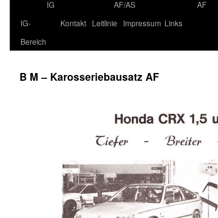
IG
AF/AS
AF
IG-
Kontakt
Leitlinie
Impressum
Links
Bereich
B M – Karosseriebausatz AF