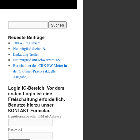
Neueste Beiträge
100 AS registriert
Neumitglied Stefan B.
Einladung Treffen
Neumitglied mit schwarzem AS
Bericht über den CRX EW-Motor in
der Oldtimer-Praxis (aktuelle
Ausgabe)
Login IG-Bereich. Vor dem
ersten Login ist eine
Freischaltung erforderlich.
Benutze hierzu unser
KONTAKT-Formular.
Benutzername oder E-Mail-Adresse
Passwort