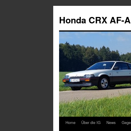
Zum
Inhalt
Honda CRX AF-A
springen
Home
Über die IG
News
Gege