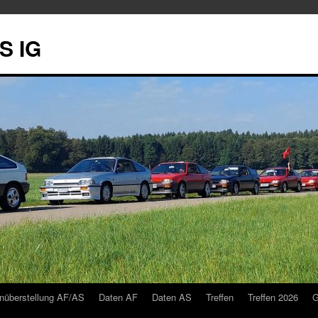
S IG
nüberstellung AF/AS
Daten AF
Daten AS
Treffen
Treffen 2026
G