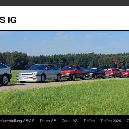
S IG
nüberstellung AF/AS
Daten AF
Daten AS
Treffen
Treffen 2026
G