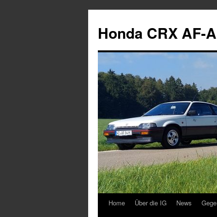
Zum
Inhalt
Honda CRX AF-A
springen
Home
Über die IG
News
Gege