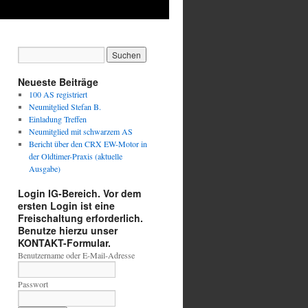
Neueste Beiträge
100 AS registriert
Neumitglied Stefan B.
Einladung Treffen
Neumitglied mit schwarzem AS
Bericht über den CRX EW-Motor in
der Oldtimer-Praxis (aktuelle
Ausgabe)
Login IG-Bereich. Vor dem
ersten Login ist eine
Freischaltung erforderlich.
Benutze hierzu unser
KONTAKT-Formular.
Benutzername oder E-Mail-Adresse
Passwort