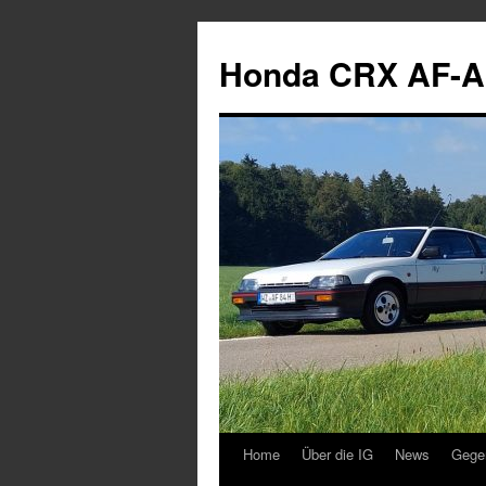
Zum
Inhalt
Honda CRX AF-A
springen
Home
Über die IG
News
Gege