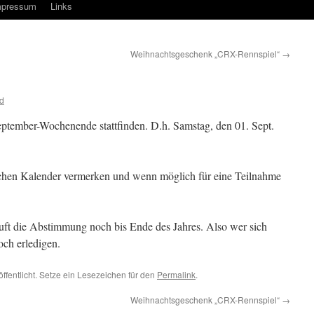
mpressum
Links
Weihnachtsgeschenk „CRX-Rennspiel“
→
d
ptember-Wochenende stattfinden. D.h. Samstag, den 01. Sept.
ichen Kalender vermerken und wenn möglich für eine Teilnahme
äuft die Abstimmung noch bis Ende des Jahres. Also wer sich
noch erledigen.
ffentlicht. Setze ein Lesezeichen für den
Permalink
.
Weihnachtsgeschenk „CRX-Rennspiel“
→