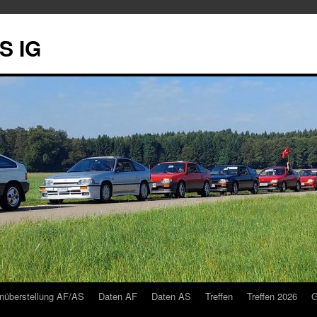
S IG
nüberstellung AF/AS
Daten AF
Daten AS
Treffen
Treffen 2026
G