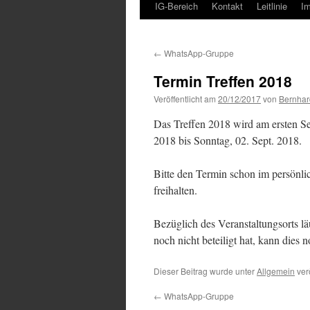
IG-Bereich
Kontakt
Leitlinie
I
←
WhatsApp-Gruppe
Termin Treffen 2018
Veröffentlicht am
20/12/2017
von
Bernhar
Das Treffen 2018 wird am ersten Se
2018 bis Sonntag, 02. Sept. 2018.
Bitte den Termin schon im persönl
freihalten.
Bezüglich des Veranstaltungsorts l
noch nicht beteiligt hat, kann dies 
Dieser Beitrag wurde unter
Allgemein
verö
←
WhatsApp-Gruppe