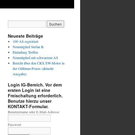
Neueste Beiträge
100 AS registriert
Neumitglied Stefan B.
Einladung Treffen
Neumitglied mit schwarzem AS
Bericht über den CRX EW-Motor in
der Oldtimer-Praxis (aktuelle
Ausgabe)
Login IG-Bereich. Vor dem
ersten Login ist eine
Freischaltung erforderlich.
Benutze hierzu unser
KONTAKT-Formular.
Benutzername oder E-Mail-Adresse
Passwort