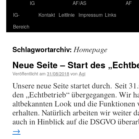
IG
AF/AS
AF
IG-
Kontakt
Leitlinie
Impressum
Links
Bereich
Homepage
Schlagwortarchiv:
Neue Seite – Start des „Echtb
Veröffentlicht am
31/08/2018
von
Agi
Unsere neue Seite startet durch. Seit 31.
den „Echtbetrieb“ übergegangen. Wir h
altbekannten Look und die Funktionen 
erhalten. Natürlich arbeiten wir weiter 
auch in Hinblick auf die DSGVO überar
→