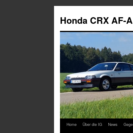
Zum
Inhalt
Honda CRX AF-A
springen
Home
Über die IG
News
Gege