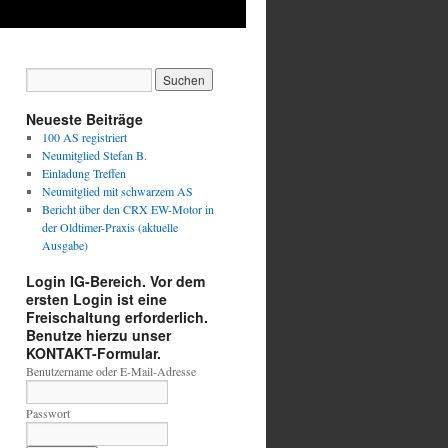
Neueste Beiträge
100 AS registriert
Neumitglied Stefan B.
Einladung Treffen
Neumitglied mit schwarzem AS
Bericht über den CRX EW-Motor in
der Oldtimer-Praxis (aktuelle
Ausgabe)
Login IG-Bereich. Vor dem
ersten Login ist eine
Freischaltung erforderlich.
Benutze hierzu unser
KONTAKT-Formular.
Benutzername oder E-Mail-Adresse
Passwort