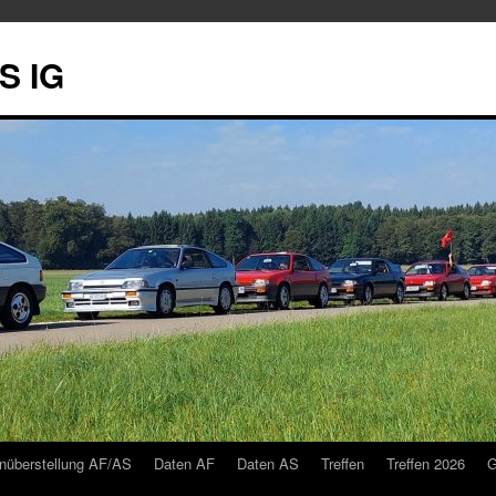
S IG
nüberstellung AF/AS
Daten AF
Daten AS
Treffen
Treffen 2026
G