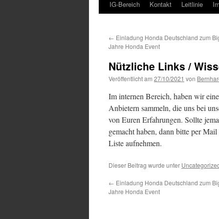
IG-Bereich
Kontakt
Leitlinie
I
←
Einladung Honda Deutschland zum Big
Jahre Honda Event
Nützliche Links / Wis
Veröffentlicht am
27/10/2021
von
Bernhar
Im internen Bereich, haben wir eine
Anbietern sammeln, die uns bei un
von Euren Erfahrungen. Sollte jema
gemacht haben, dann bitte per Mail 
Liste aufnehmen.
Dieser Beitrag wurde unter
Uncategorize
←
Einladung Honda Deutschland zum Big
Jahre Honda Event