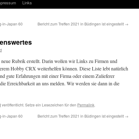
mpressum
Links
-in-Japan 60
Bericht zum Treffen 2021 in Büdingen ist eingestellt
→
senswertes
d
 neue Rubrik erstellt. Darin wollen wir Links zu Firmen und
serem Hobby CRX weiterhelfen können. Diese Liste lebt natürlich
nd gute Erfahrungen mit einer Firma oder einem Zulieferer
die Erreichbarkeit an uns melden. Wir werden sie dann in die
d
veröffentlicht. Setze ein Lesezeichen für den
Permalink
.
-in-Japan 60
Bericht zum Treffen 2021 in Büdingen ist eingestellt
→