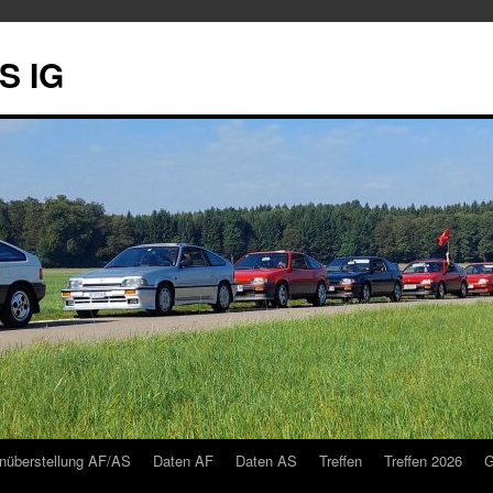
S IG
nüberstellung AF/AS
Daten AF
Daten AS
Treffen
Treffen 2026
G