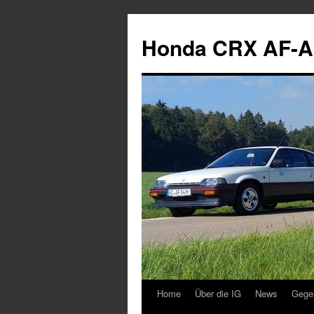
Zum
Inhalt
Honda CRX AF-A
springen
Home
Über die IG
News
Gege