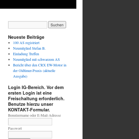
Neueste Beiträge
100 AS registriert
Neumitglied Stefan B.
Einladung Treffen
Neumitglied mit schwarzem AS
Bericht über den CRX EW-Motor in
der Oldtimer-Praxis (aktuelle
Ausgabe)
Login IG-Bereich. Vor dem
ersten Login ist eine
Freischaltung erforderlich.
Benutze hierzu unser
KONTAKT-Formular.
Benutzername oder E-Mail-Adresse
Passwort