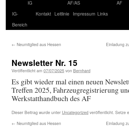
IG
AF/AS
AF
IG-
Kontakt
Leitlinie
Impressum
Links
Bereich
←
Neumitglied aus Hessen
Einladung z
Newsletter Nr. 15
Veröffentlicht am
07/07/2025
von
Bernhard
Es gibt wieder mal einen neuen Newslet
Treffen 2025, Fahrzeugregistrierung u
Werkstatthandbuch des AF
Dieser Beitrag wurde unter
Uncategorized
veröffentlicht. Setze
←
Neumitglied aus Hessen
Einladung z