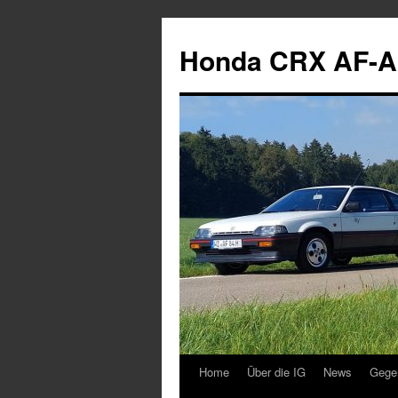
Zum
Inhalt
Honda CRX AF-A
springen
Home
Über die IG
News
Gege