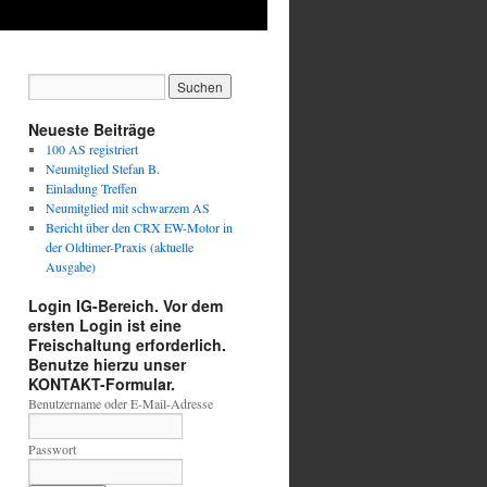
Neueste Beiträge
100 AS registriert
Neumitglied Stefan B.
Einladung Treffen
Neumitglied mit schwarzem AS
Bericht über den CRX EW-Motor in
der Oldtimer-Praxis (aktuelle
Ausgabe)
Login IG-Bereich. Vor dem
ersten Login ist eine
Freischaltung erforderlich.
Benutze hierzu unser
KONTAKT-Formular.
Benutzername oder E-Mail-Adresse
Passwort