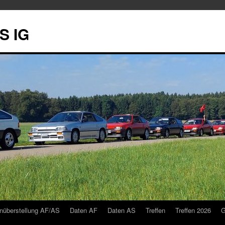
S IG
nüberstellung AF/AS
Daten AF
Daten AS
Treffen
Treffen 2026
G