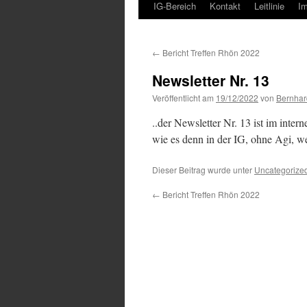
IG-Bereich
Kontakt
Leitlinie
I
←
Bericht Treffen Rhön 2022
Newsletter Nr. 13
Veröffentlicht am
19/12/2022
von
Bernhar
..der Newsletter Nr. 13 ist im inter
wie es denn in der IG, ohne Agi, we
Dieser Beitrag wurde unter
Uncategorize
←
Bericht Treffen Rhön 2022