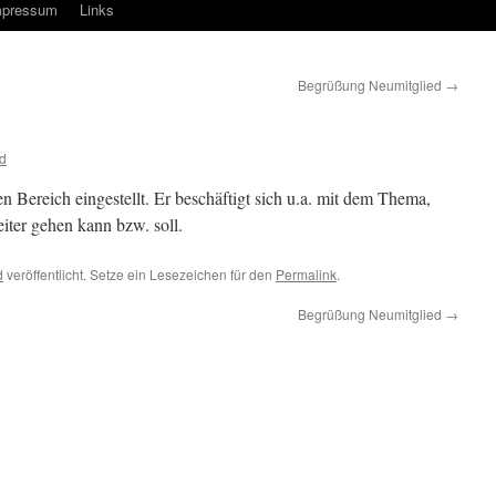
mpressum
Links
Begrüßung Neumitglied
→
d
nen Bereich eingestellt. Er beschäftigt sich u.a. mit dem Thema,
iter gehen kann bzw. soll.
d
veröffentlicht. Setze ein Lesezeichen für den
Permalink
.
Begrüßung Neumitglied
→