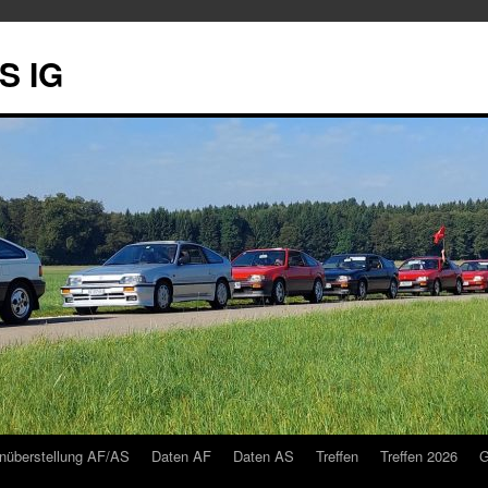
S IG
nüberstellung AF/AS
Daten AF
Daten AS
Treffen
Treffen 2026
G