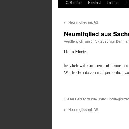
IG-Bereich
Kontakt
Leitlinie
I
←
Neumitglied mit AS
Neumitglied aus Sach
Veröffentlicht am
04/07/2023
von
Bernhar
Hallo Mario,
herzlich willkommen mit Deinem r
Wir hoffen davon mal persönlich zu
Dieser Beitrag wurde unter
Uncategorize
←
Neumitglied mit AS