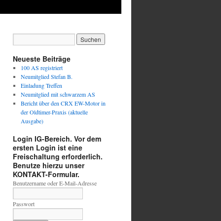
Neueste Beiträge
100 AS registriert
Neumitglied Stefan B.
Einladung Treffen
Neumitglied mit schwarzem AS
Bericht über den CRX EW-Motor in
der Oldtimer-Praxis (aktuelle
Ausgabe)
Login IG-Bereich. Vor dem
ersten Login ist eine
Freischaltung erforderlich.
Benutze hierzu unser
KONTAKT-Formular.
Benutzername oder E-Mail-Adresse
Passwort