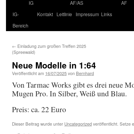
IG
AF/AS
AF
IG-
Kontakt
Leitlinie
Impressum
Links
Bereich
←
Einladung zum großen Treffen 2025
(Spreewald)
Neue Modelle in 1:64
Veröffentlicht am
16/07/2025
von
Bernhard
Von Tarmac Works gibt es drei neue M
Mugen Pro. In Silber, Weiß und Blau.
Preis: ca. 22 Euro
Dieser Beitrag wurde unter
Uncategorized
veröffentlicht. Setze