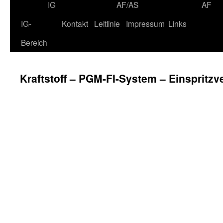
IG
AF/AS
AF
IG-
Kontakt
Leitlinie
Impressum
Links
Bereich
Kraftstoff – PGM-FI-System – Einspritzve