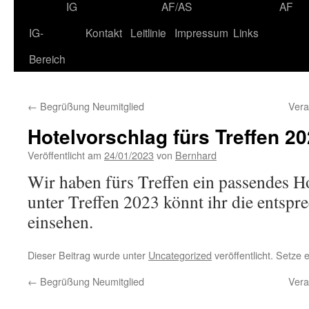
IG
AF/AS
AF
IG-
Kontakt
Leitlinie
Impressum
Links
Bereich
←
Begrüßung Neumitglied
Vera
Hotelvorschlag fürs Treffen 2
Veröffentlicht am
24/01/2023
von
Bernhard
Wir haben fürs Treffen ein passendes H
unter Treffen 2023 könnt ihr die entspr
einsehen.
Dieser Beitrag wurde unter
Uncategorized
veröffentlicht. Setze
←
Begrüßung Neumitglied
Vera