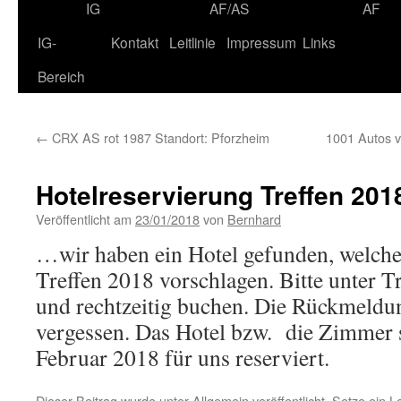
IG
AF/AS
AF
IG-
Kontakt
Leitlinie
Impressum
Links
Bereich
←
CRX AS rot 1987 Standort: Pforzheim
1001 Autos v
Hotelreservierung Treffen 201
Veröffentlicht am
23/01/2018
von
Bernhard
…wir haben ein Hotel gefunden, welche
Treffen 2018 vorschlagen. Bitte unter T
und rechtzeitig buchen. Die Rückmeldun
vergessen. Das Hotel bzw. die Zimmer 
Februar 2018 für uns reserviert.
Dieser Beitrag wurde unter
Allgemein
veröffentlicht. Setze ein 