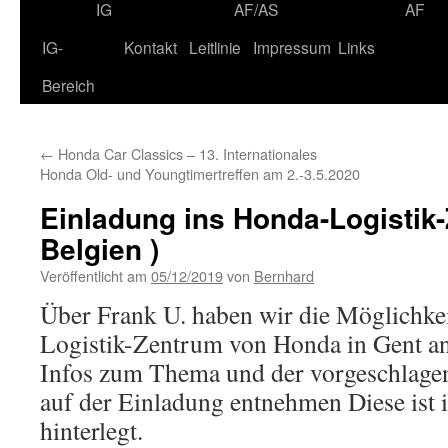
IG
AF/AS
AF
IG-
Kontakt
Leitlinie
Impressum
Links
Bereich
←
Honda Car Classics – 13. Internationales
Honda Old- und Youngtimertreffen am 2.-3.5.2020
Einladung ins Honda-Logistik
Belgien )
Veröffentlicht am
05/12/2019
von
Bernhard
Über Frank U. haben wir die Möglichkei
Logistik-Zentrum von Honda in Gent a
Infos zum Thema und der vorgeschlage
auf der Einladung entnehmen Diese ist 
hinterlegt.