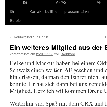
IG
AF/AS
AF
IG-
Kontakt
Leitlinie
Impressum
Links
Bereich
←
Neumitglied aus Berlin
B
Ein weiteres Mitglied aus der
Veröffentlicht am
25/09/2025
von
Bernhard
Heike und Markus haben bei einem Oldt
Schweiz einen weißen AF gesehen und e
hinterlassen, da man den Fahrer nicht a
konnte. Er hat sich dann bei uns gemeldet
Mitglied. Herzlich willkommen Drene U
Weiterhin viel Spaß mit dem CRX und h