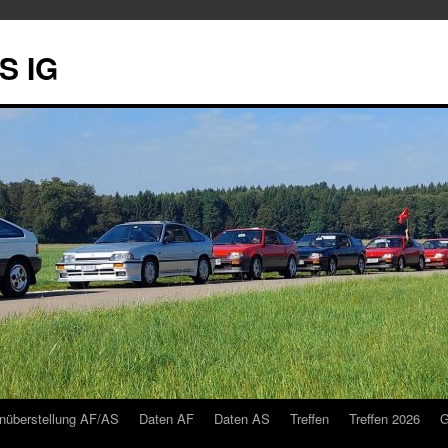
S IG
nüberstellung AF/AS
Daten AF
Daten AS
Treffen
Treffen 2026
G