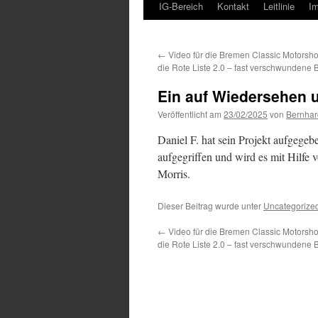
IG-Bereich
Kontakt
Leitlinie
I
←
Video für die Bremen Classic Motors
die Rote Liste 2.0 – fast verschwundene B
Ein auf Wiedersehen 
Veröffentlicht am
23/02/2025
von
Bernhar
Daniel F. hat sein Projekt aufgegeb
aufgegriffen und wird es mit Hilfe
Morris.
Dieser Beitrag wurde unter
Uncategorize
←
Video für die Bremen Classic Motors
die Rote Liste 2.0 – fast verschwundene B