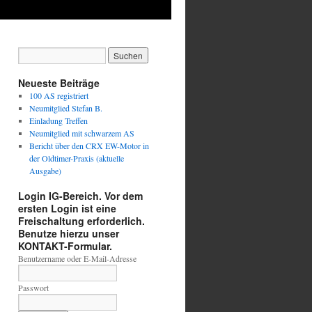
Neueste Beiträge
100 AS registriert
Neumitglied Stefan B.
Einladung Treffen
Neumitglied mit schwarzem AS
Bericht über den CRX EW-Motor in
der Oldtimer-Praxis (aktuelle
Ausgabe)
Login IG-Bereich. Vor dem
ersten Login ist eine
Freischaltung erforderlich.
Benutze hierzu unser
KONTAKT-Formular.
Benutzername oder E-Mail-Adresse
Passwort