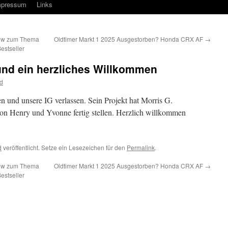
mpressum
Links
how zum Thema
Oldtimer Markt 1 2025 Ausgestorben? Honda CRX AF
→
estseller
und ein herzliches Willkommen
d
en und unsere IG verlassen. Sein Projekt hat Morris G.
 von Henry und Yvonne fertig stellen. Herzlich willkommen
d
veröffentlicht. Setze ein Lesezeichen für den
Permalink
.
how zum Thema
Oldtimer Markt 1 2025 Ausgestorben? Honda CRX AF
→
estseller