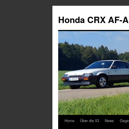
Zum
Inhalt
Honda CRX AF-A
springen
Home
Über die IG
News
Gege