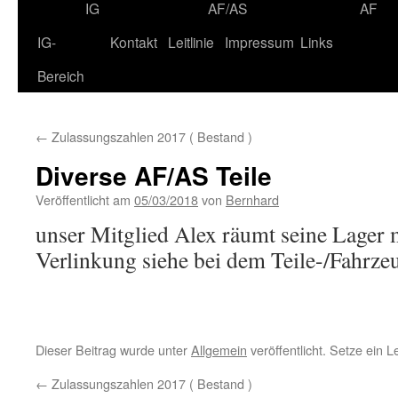
IG
AF/AS
AF
IG-
Kontakt
Leitlinie
Impressum
Links
Bereich
←
Zulassungszahlen 2017 ( Bestand )
Diverse AF/AS Teile
Veröffentlicht am
05/03/2018
von
Bernhard
unser Mitglied Alex räumt seine Lager m
Verlinkung siehe bei dem Teile-/Fahrz
Dieser Beitrag wurde unter
Allgemein
veröffentlicht. Setze ein 
←
Zulassungszahlen 2017 ( Bestand )