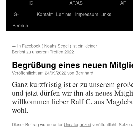
IG
AF/AS
AF
IG-
Kontakt
Leitlinie
Impressum
Links
Bereich
←
In Facebook ( Noahs Segel ) ist ein kleiner
Bericht zu unserem Treffen 2022
Begrüßung eines neuen Mitgl
Veröffentlicht am
24/09/2022
von
Bernhard
Ganz kurzfristig ist er zu unserem gr
und jetzt dürfen wir ihn als neues Mitg
willkommen lieber Ralf C. aus Magdebu
wohl.
Dieser Beitrag wurde unter
Uncategorized
veröffentlicht. Setze