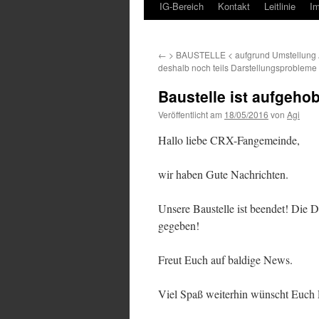
IG-Bereich
Kontakt
Leitlinie
I
←
> BAUSTELLE < aufgrund Umstellung A
deshalb noch teils Darstellungsprobleme
Baustelle ist aufgeho
Veröffentlicht am
18/05/2016
von
Agi
Hallo liebe CRX-Fangemeinde,
wir haben Gute Nachrichten.
Unsere Baustelle ist beendet! Di
gegeben!
Freut Euch auf baldige News.
Viel Spaß weiterhin wünscht Euch