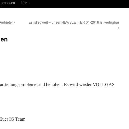
mpressum
Links
nbieter -
Es ist soweit – unser NEWSLETTER 01-2016 ist verfügbar
→
ben
e Darstellungsprobleme sind behoben. Es wird wieder VOLLGAS
 Euer IG Team