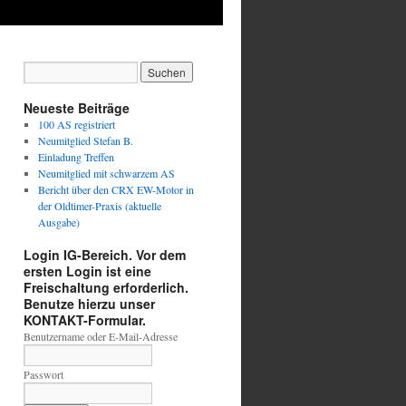
Neueste Beiträge
100 AS registriert
Neumitglied Stefan B.
Einladung Treffen
Neumitglied mit schwarzem AS
Bericht über den CRX EW-Motor in
der Oldtimer-Praxis (aktuelle
Ausgabe)
Login IG-Bereich. Vor dem
ersten Login ist eine
Freischaltung erforderlich.
Benutze hierzu unser
KONTAKT-Formular.
Benutzername oder E-Mail-Adresse
Passwort