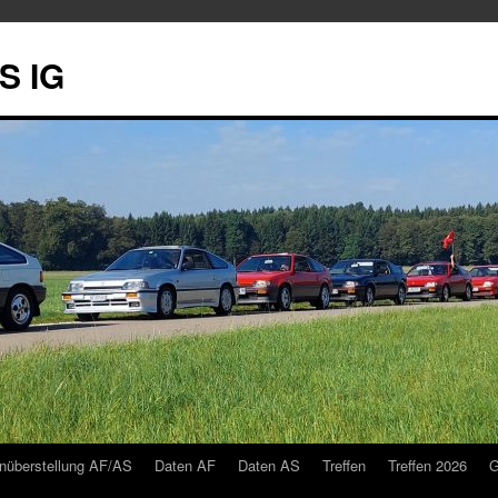
S IG
nüberstellung AF/AS
Daten AF
Daten AS
Treffen
Treffen 2026
G