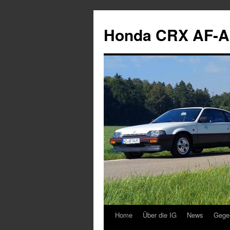
Zum
Inhalt
Honda CRX AF-A
springen
Home
Über die IG
News
Gege