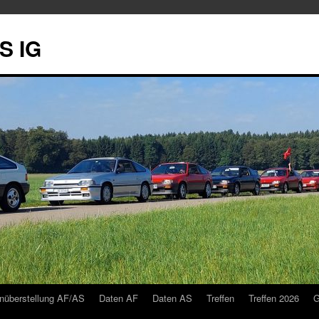
S IG
nüberstellung AF/AS
Daten AF
Daten AS
Treffen
Treffen 2026
G