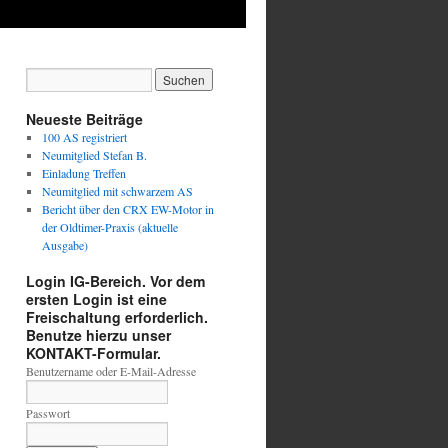
Neueste Beiträge
100 AS registriert
Neumitglied Stefan B.
Einladung Treffen
Neumitglied mit schwarzem AS
Bericht über den CRX EW-Motor in
der Oldtimer-Praxis (aktuelle
Ausgabe)
Login IG-Bereich. Vor dem
ersten Login ist eine
Freischaltung erforderlich.
Benutze hierzu unser
KONTAKT-Formular.
Benutzername oder E-Mail-Adresse
Passwort