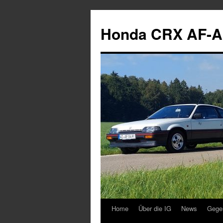
Zum
Inhalt
Honda CRX AF-A
springen
Home
Über die IG
News
Gege