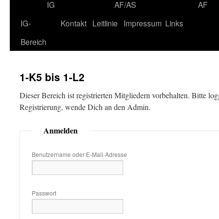
IG
AF/AS
AF
IG-
Kontakt
Leitlinie
Impressum
Links
Bereich
1-K5 bis 1-L2
Dieser Bereich ist registrierten Mitgliedern vorbehalten. Bitte lo
Registrierung, wende Dich an den Admin.
Anmelden
Benutzername oder E-Mail-Adresse
Passwort