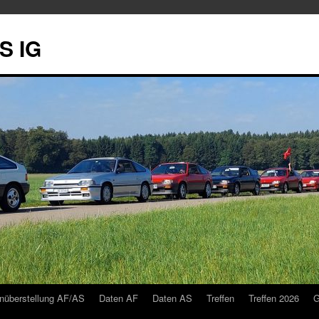
S IG
nüberstellung AF/AS
Daten AF
Daten AS
Treffen
Treffen 2026
G