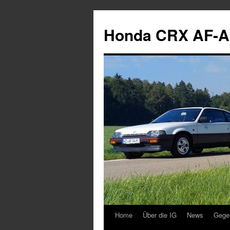
Zum
Inhalt
Honda CRX AF-A
springen
Home
Über die IG
News
Gege