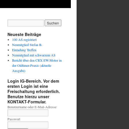
Neueste Beiträge
100 AS registriert
Neumitglied Stefan B.
Einladung Treffen
Neumitglied mit schwarzem AS
Bericht über den CRX EW-Motor in
der Oldtimer-Praxis (aktuelle
Ausgabe)
Login IG-Bereich. Vor dem
ersten Login ist eine
Freischaltung erforderlich.
Benutze hierzu unser
KONTAKT-Formular.
Benutzername oder E-Mail-Adresse
Passwort