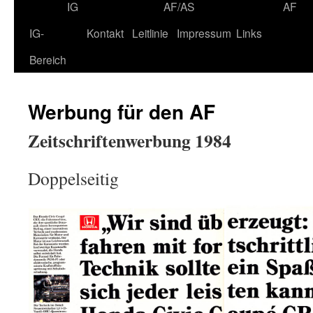
IG
AF/AS
AF
IG-
Kontakt
Leitlinie
Impressum
Links
Bereich
Werbung für den AF
Zeitschriftenwerbung 1984
Doppelseitig