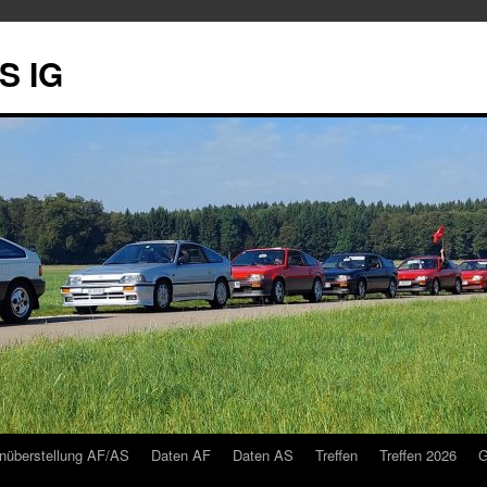
S IG
nüberstellung AF/AS
Daten AF
Daten AS
Treffen
Treffen 2026
G