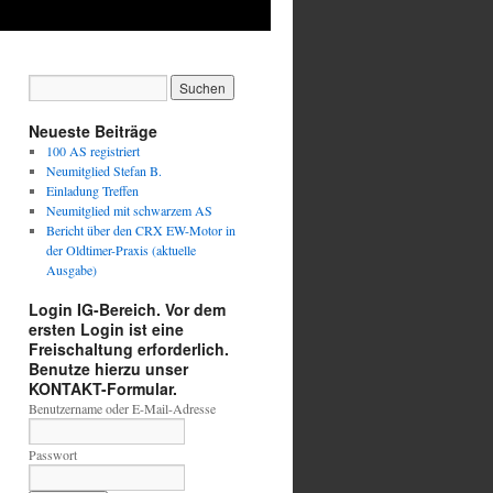
Neueste Beiträge
100 AS registriert
Neumitglied Stefan B.
Einladung Treffen
Neumitglied mit schwarzem AS
Bericht über den CRX EW-Motor in
der Oldtimer-Praxis (aktuelle
Ausgabe)
Login IG-Bereich. Vor dem
ersten Login ist eine
Freischaltung erforderlich.
Benutze hierzu unser
KONTAKT-Formular.
Benutzername oder E-Mail-Adresse
Passwort