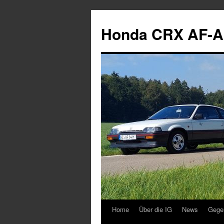
Zum
Inhalt
Honda CRX AF-A
springen
Home
Über die IG
News
Gege