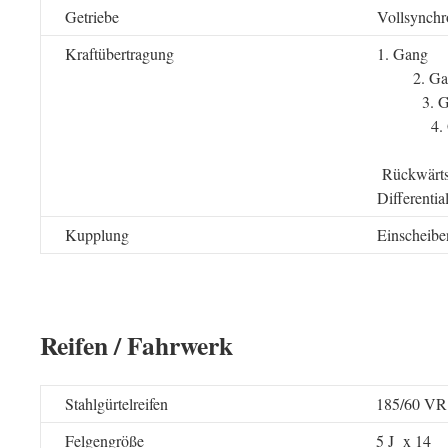
Getriebe
Vollsynchr
Kraftübertragung
1. 
2. 
3. 
4. 
5. 
Rückwä
Differenti
Kupplung
Einscheibe
Reifen / Fahrwerk
Stahlgürtelreifen
185/60 VR
Felgengröße
5 J x 14