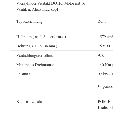
Vierzylinder-Viertakt-DOHC-Motor mit 16
Ventilen, Aluzylinderkopf
Typbezeichnung
ZC 1
Hubraum ( nach Steuerformel )
1579 cm
3
Bohrung x Hub ( in mm )
75 x 90
Verdichtungsverhältnis
9.3:1
Maximales Drehmoment
140 Nm (
Leistung
92 kW ( 
= gemes
1
Kraftstoffzufuhr
PGM-F1 (
Kraftstof