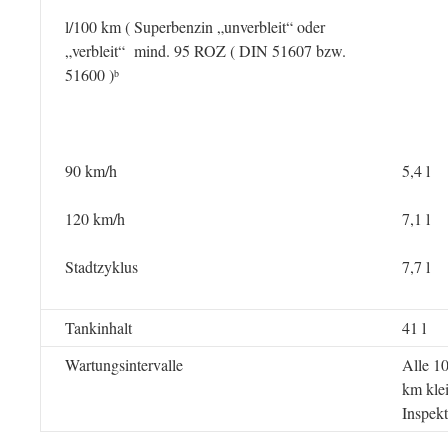
l/100 km ( Superbenzin „unverbleit“ oder
„verbleit“ mind. 95 ROZ ( DIN 51607 bzw.
51600 )
b
90 km/h
5,4 l
120 km/h
7,1 l
Stadtzyklus
7,7 l
Tankinhalt
41 l
Wartungsintervalle
Alle 1
km kle
Inspek