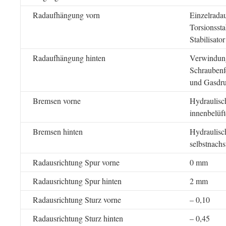
Radaufhängung vorn
Einzelrada
Torsionsst
Stabilisator
Radaufhängung hinten
Verwindung
Schraubenf
und Gasdru
Bremsen vorne
Hydraulisch
innenbelüf
Bremsen hinten
Hydraulisch
selbstnach
Radausrichtung Spur vorne
0 mm
Radausrichtung Spur hinten
2 mm
Radausrichtung Sturz vorne
– 0,10
Radausrichtung Sturz hinten
– 0,45