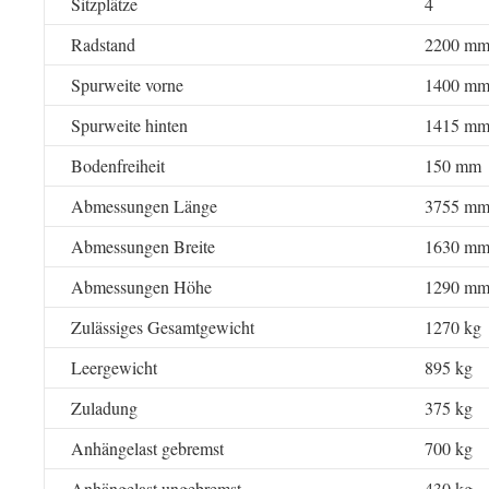
Sitzplätze
4
Radstand
2200 m
Spurweite vorne
1400 m
Spurweite hinten
1415 m
Bodenfreiheit
150 mm
Abmessungen Länge
3755 m
Abmessungen Breite
1630 m
Abmessungen Höhe
1290 m
Zulässiges Gesamtgewicht
1270 kg
Leergewicht
895 kg
Zuladung
375 kg
Anhängelast gebremst
700 kg
Anhängelast ungebremst
430 kg