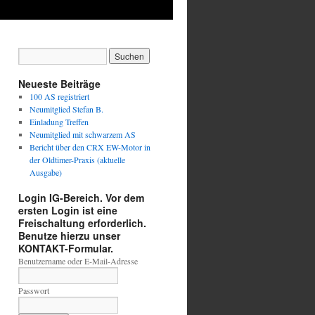
Neueste Beiträge
100 AS registriert
Neumitglied Stefan B.
Einladung Treffen
Neumitglied mit schwarzem AS
Bericht über den CRX EW-Motor in
der Oldtimer-Praxis (aktuelle
Ausgabe)
Login IG-Bereich. Vor dem
ersten Login ist eine
Freischaltung erforderlich.
Benutze hierzu unser
KONTAKT-Formular.
Benutzername oder E-Mail-Adresse
Passwort