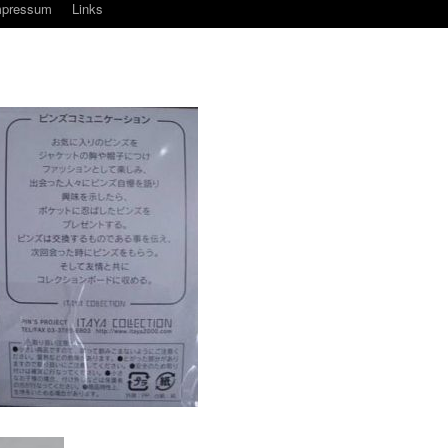
mpressum
Links