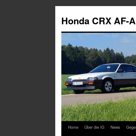
Zum
Inhalt
Honda CRX AF-A
springen
Home
Über die IG
News
Gege