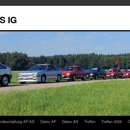
S IG
nüberstellung AF/AS
Daten AF
Daten AS
Treffen
Treffen 2026
G