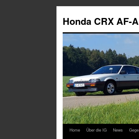
Zum
Inhalt
Honda CRX AF-A
springen
Home
Über die IG
News
Gege