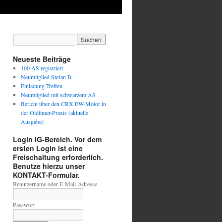
Neueste Beiträge
100 AS registriert
Neumitglied Stefan B.
Einladung Treffen
Neumitglied mit schwarzem AS
Bericht über den CRX EW-Motor in
der Oldtimer-Praxis (aktuelle
Ausgabe)
Login IG-Bereich. Vor dem
ersten Login ist eine
Freischaltung erforderlich.
Benutze hierzu unser
KONTAKT-Formular.
Benutzername oder E-Mail-Adresse
Passwort