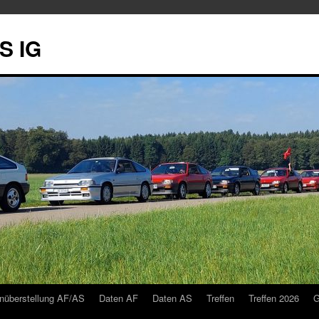
S IG
nüberstellung AF/AS
Daten AF
Daten AS
Treffen
Treffen 2026
G